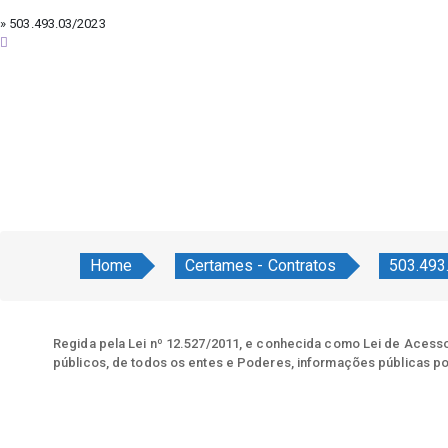
» 503.493.03/2023
sexta-feira, 7 de agosto de 2026
Home
Certames - Contratos
503.493
Regida pela Lei nº 12.527/2011, e conhecida como Lei de Acesso 
públicos, de todos os entes e Poderes, informações públicas po