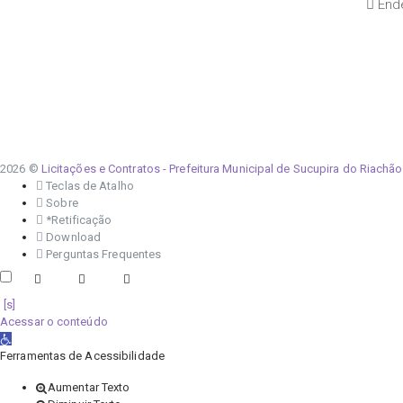
Ende
2026 ©
Licitações e Contratos - Prefeitura Municipal de Sucupira do Riachão
Teclas de Atalho
Sobre
*Retificação
Download
Perguntas Frequentes
Acessar o conteúdo
Abrir a barra de ferramentas
Ferramentas de Acessibilidade
Aumentar Texto