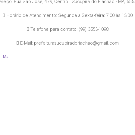
reço: Rua São José, 479, Centro | Sucupira do Riachão - MA, 655
Horário de Atendimento: Segunda a Sexta-feira: 7:00 às 13:00
Telefone para contato: (99) 3553-1098
E-Mail: prefeiturasucupiradoriachao@gmail.com
 - Ma