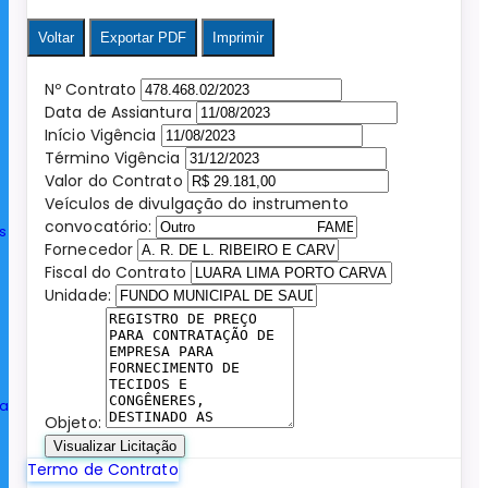
Voltar
Exportar PDF
Imprimir
Nº Contrato
Data de Assiantura
Início Vigência
Término Vigência
Valor do Contrato
Veículos de divulgação do instrumento
convocatório:
s
Fornecedor
Fiscal do Contrato
Unidade:
ia
Objeto:
Visualizar Licitação
Termo de Contrato