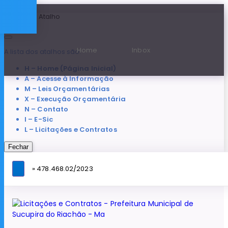
Teclas de Atalho
Home
Inbox
A lista dos atalhos são:
H – Home (Página Inicial)
A – Acesse à Informação
M – Leis Orçamentárias
X – Execução Orçamentária
N – Contato
I – E-Sic
L – Licitações e Contratos
Fechar
» 478.468.02/2023