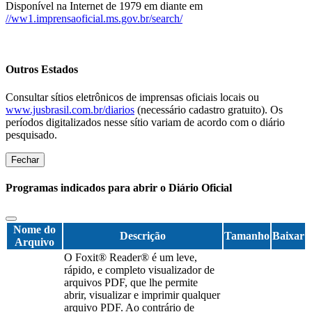
Disponível na Internet de 1979 em diante em
//ww1.imprensaoficial.ms.gov.br/search/
Outros Estados
Consultar sítios eletrônicos de imprensas oficiais locais ou
www.jusbrasil.com.br/diarios
(necessário cadastro gratuito). Os
períodos digitalizados nesse sítio variam de acordo com o diário
pesquisado.
Fechar
Programas indicados para abrir o Diário Oficial
Nome do
Descrição
Tamanho
Baixar
Arquivo
O Foxit® Reader® é um leve,
rápido, e completo visualizador de
arquivos PDF, que lhe permite
abrir, visualizar e imprimir qualquer
arquivo PDF. Ao contrário de