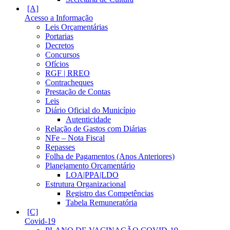
Acesso a Informação
Leis Orçamentárias
Portarias
Decretos
Concursos
Ofícios
RGF | RREO
Contracheques
Prestação de Contas
Leis
Diário Oficial do Município
Autenticidade
Relação de Gastos com Diárias
NFe – Nota Fiscal
Repasses
Folha de Pagamentos (Anos Anteriores)
Planejamento Orçamentário
LOA|PPA|LDO
Estrutura Organizacional
Registro das Competências
Tabela Remuneratória
Covid-19