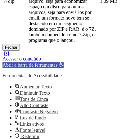
7-Zip
arquivo, seja para economizar
1,09 MB
espaço em disco para outros
arquivos, seja para enviá-los por
email, um formato novo tem se
destacado em um segmento
dominado por ZIP e RAR, é o 7Z,
também conhecido como 7-Zip, o
programa que o lançou.
Fechar
Acessar o conteúdo
Abrir a barra de ferramentas
Ferramentas de Acessibilidade
Aumentar Texto
Diminuir Texto
Tons de Cinza
Alto Contraste
Contraste Negativo
Luz de fundo
Links ativos
Fonte legível
Redefinir