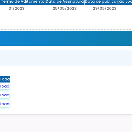
 Termo de Aditamento
Data de Assinatura
Data de publicação
Loc
01/2023
25/05/2023
29/05/2023
load
load
load
load