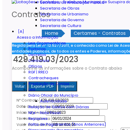
Secretaria de Articulação Política
Secretaria de Obras
Contratos
Secretaria de Urbanismo
Secretaria de Governo
Secretaria de Cultura
Home
Certames - Contratos
Acesso a Informação
Leis Orçamentárias
Regida pela Lei nº 12.527/2011, e conhecida como Lei de Aces
Portarias
entidades públicos, de todos os entes e Poderes, informaçõ
Decretos
429.419.03/2023
Concursos
Ofícios
Acompanhe as informações sobre o Contrato abaixo
RGF | RREO
Contracheques
Prestação de Contas
Voltar
Exportar PDF
Imprimir
Leis
Diário Oficial do Município
Nº Contrato
Autenticidade
Data de Assiantura
Relação de Gastos com Diárias
Início Vigência
NFe – Nota Fiscal
Repasses
Término Vigência
Folha de Pagamentos (Anos Anteriores)
Valor do Contrato