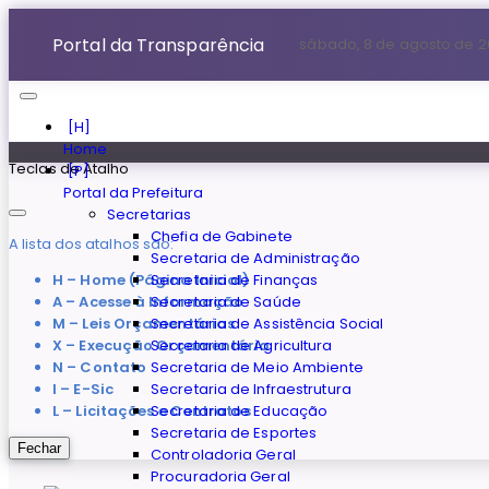
Portal da Transparência
sábado, 8 de agosto de 
Home
Teclas de Atalho
Portal da Prefeitura
Secretarias
Chefia de Gabinete
A lista dos atalhos são:
Secretaria de Administração
H – Home (Página Inicial)
Secretaria de Finanças
A – Acesse à Informação
Secretaria de Saúde
M – Leis Orçamentárias
Secretaria de Assistência Social
X – Execução Orçamentária
Secretaria de Agricultura
N – Contato
Secretaria de Meio Ambiente
I – E-Sic
Secretaria de Infraestrutura
L – Licitações e Contratos
Secretaria de Educação
Secretaria de Esportes
Fechar
Controladoria Geral
Procuradoria Geral