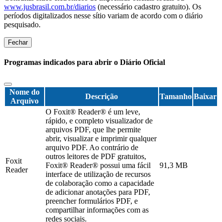
www.jusbrasil.com.br/diarios
(necessário cadastro gratuito). Os
períodos digitalizados nesse sítio variam de acordo com o diário
pesquisado.
Fechar
Programas indicados para abrir o Diário Oficial
Nome do
Descrição
Tamanho
Baixar
Arquivo
O Foxit® Reader® é um leve,
rápido, e completo visualizador de
arquivos PDF, que lhe permite
abrir, visualizar e imprimir qualquer
arquivo PDF. Ao contrário de
outros leitores de PDF gratuitos,
Foxit
Foxit® Reader® possui uma fácil
91,3 MB
Reader
interface de utilização de recursos
de colaboração como a capacidade
de adicionar anotações para PDF,
preencher formulários PDF, e
compartilhar informações com as
redes sociais.