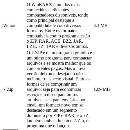
O WinRAR® é um dos mais
conhecidos e eficientes
compactadores disponíveis, tendo
como principal destaque a
Winrar
compatibilidade com diversos
3,3 MB
formatos. Entre os formatos
compatíveis com o programa estão
o ZIP, RAR, ACE, BZ2, JAR,
LZH, 7Z, TAR e diversos outros.
O 7-ZIP é é um programa gratuito e
um ótimo programa para compactar
arquivos e se mostra melhor que os
concorrentes pagos. Mas a nova
versão deixou a desejar ao não
melhorar o aspecto visual. Entre as
formas de se comprimir um
7-Zip
arquivo, seja para economizar
1,09 MB
espaço em disco para outros
arquivos, seja para enviá-los por
email, um formato novo tem se
destacado em um segmento
dominado por ZIP e RAR, é o 7Z,
também conhecido como 7-Zip, o
programa que o lançou.