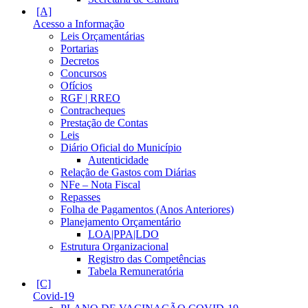
Acesso a Informação
Leis Orçamentárias
Portarias
Decretos
Concursos
Ofícios
RGF | RREO
Contracheques
Prestação de Contas
Leis
Diário Oficial do Município
Autenticidade
Relação de Gastos com Diárias
NFe – Nota Fiscal
Repasses
Folha de Pagamentos (Anos Anteriores)
Planejamento Orçamentário
LOA|PPA|LDO
Estrutura Organizacional
Registro das Competências
Tabela Remuneratória
Covid-19