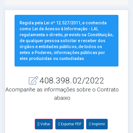
Regida pela Lei nº 12.527/2011, e conhecida
como Lei de Acesso à Informação - LAI,
regulamenta o direito, previsto na Constituição,
de qualquer pessoa solicitar e receber dos
órgãos e entidades públicos, de todos os
entes e Poderes, informações públicas por
eles produzidas ou custodiadas.
408.398.02/2022
Acompanhe as informações sobre o Contrato
abaixo
Voltar
Exportar PDF
Imprimir