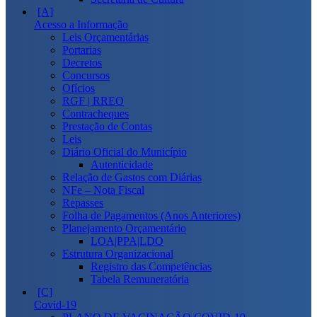
Acesso a Informação
Leis Orçamentárias
Portarias
Decretos
Concursos
Ofícios
RGF | RREO
Contracheques
Prestação de Contas
Leis
Diário Oficial do Município
Autenticidade
Relação de Gastos com Diárias
NFe – Nota Fiscal
Repasses
Folha de Pagamentos (Anos Anteriores)
Planejamento Orçamentário
LOA|PPA|LDO
Estrutura Organizacional
Registro das Competências
Tabela Remuneratória
Covid-19