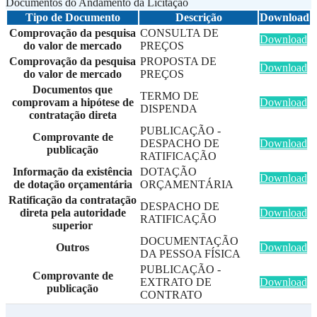
Documentos do Andamento da Licitação
Tipo de Documento
Descrição
Download
Comprovação da pesquisa
CONSULTA DE
Download
do valor de mercado
PREÇOS
Comprovação da pesquisa
PROPOSTA DE
Download
do valor de mercado
PREÇOS
Documentos que
TERMO DE
comprovam a hipótese de
Download
DISPENDA
contratação direta
PUBLICAÇÃO -
Comprovante de
DESPACHO DE
Download
publicação
RATIFICAÇÃO
Informação da existência
DOTAÇÃO
Download
de dotação orçamentária
ORÇAMENTÁRIA
Ratificação da contratação
DESPACHO DE
direta pela autoridade
Download
RATIFICAÇÃO
superior
DOCUMENTAÇÃO
Outros
Download
DA PESSOA FÍSICA
PUBLICAÇÃO -
Comprovante de
EXTRATO DE
Download
publicação
CONTRATO