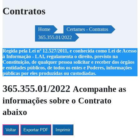
Contratos
Home
Certames - Contratos
365.355.01/2022
Regida pela Lei nº 12.527/2011, e conhecida como Lei de Acesso
à Informação - LAI, regulamenta o direito, previsto na
Constituição, de qualquer pessoa solicitar e receber dos órgãos
e entidades públicos, de todos os entes e Poderes, informações
públicas por eles produzidas ou custodiadas.
365.355.01/2022
Acompanhe as
informações sobre o Contrato
abaixo
Voltar
Exportar PDF
Imprimir