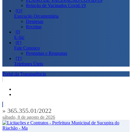
PLANO DE VACINAÇÃO COVID-19
Relação de Vacinados Covid-19
Execução Orçamentária
Despesas
Receitas
E-Sic
Fale Conosco
Perguntas e Respostas
Telefones Úteis
Portal da Transparência
» 365.355.01/2022
sábado, 8 de agosto de 2026