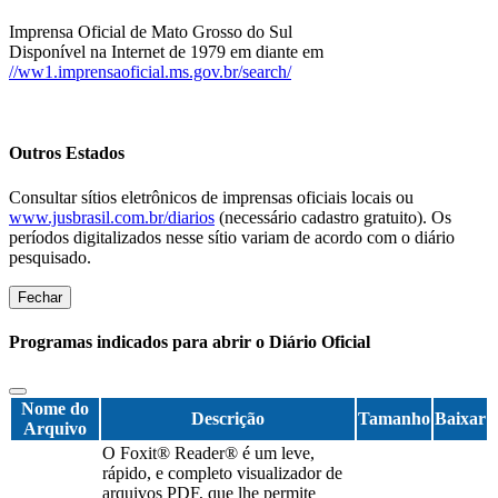
Imprensa Oficial de Mato Grosso do Sul
Disponível na Internet de 1979 em diante em
//ww1.imprensaoficial.ms.gov.br/search/
Outros Estados
Consultar sítios eletrônicos de imprensas oficiais locais ou
www.jusbrasil.com.br/diarios
(necessário cadastro gratuito). Os
períodos digitalizados nesse sítio variam de acordo com o diário
pesquisado.
Fechar
Programas indicados para abrir o Diário Oficial
Nome do
Descrição
Tamanho
Baixar
Arquivo
O Foxit® Reader® é um leve,
rápido, e completo visualizador de
arquivos PDF, que lhe permite