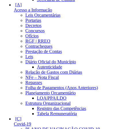
Acesso a Informação
Leis Orçamentárias
Portarias
Decretos
Concursos
Ofícios
RGF | RREO
Contracheques
Prestação de Contas
Leis
Diário Oficial do Município
Autenticidade
Relação de Gastos com Diárias
NFe – Nota Fiscal
Repasses
Folha de Pagamentos (Anos Anteriores)
Planejamento Orçamentário
LOA|PPA|LDO
Estrutura Organizacional
Registro das Competências
Tabela Remuneratória
Covid-19