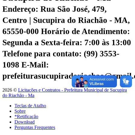
Endereço: Rua São José, 479,
Centro | Sucupira do Riachão - MA,
65550-000
Horário de Atendimento:
Segunda a Sexta-feira: 7:00 às 13:00
Telefone para contato: (99) 3553-
1098
E-Mail:
prefeiturasucupiradoriachao@gmail
2026 ©
Licitações e Contratos - Prefeitura Municipal de Sucupira
do Riachão - Ma
Teclas de Atalho
Sobre
*Retificação
Download
Perguntas Frequentes