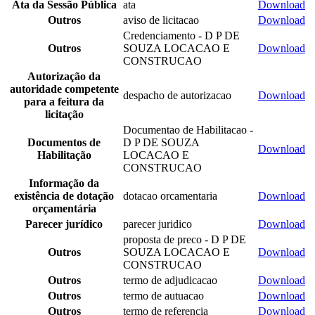
Ata da Sessão Pública
ata
Download
Outros
aviso de licitacao
Download
Credenciamento - D P DE
Outros
SOUZA LOCACAO E
Download
CONSTRUCAO
Autorização da
autoridade competente
despacho de autorizacao
Download
para a feitura da
licitação
Documentao de Habilitacao -
Documentos de
D P DE SOUZA
Download
Habilitação
LOCACAO E
CONSTRUCAO
Informação da
existência de dotação
dotacao orcamentaria
Download
orçamentária
Parecer jurídico
parecer juridico
Download
proposta de preco - D P DE
Outros
SOUZA LOCACAO E
Download
CONSTRUCAO
Outros
termo de adjudicacao
Download
Outros
termo de autuacao
Download
Outros
termo de referencia
Download