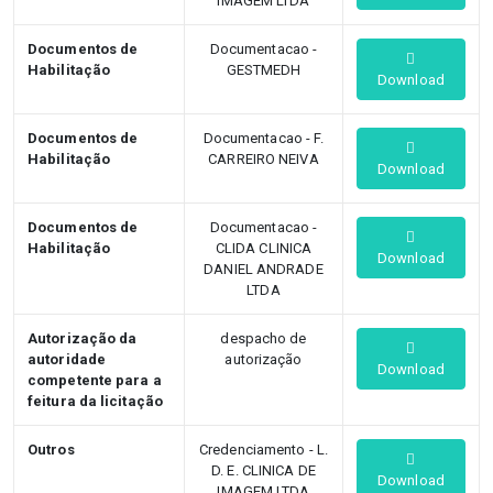
IMAGEM LTDA
Documentos de
Documentacao -
Habilitação
GESTMEDH
Download
Documentos de
Documentacao - F.
Habilitação
CARREIRO NEIVA
Download
Documentos de
Documentacao -
Habilitação
CLIDA CLINICA
Download
DANIEL ANDRADE
LTDA
Autorização da
despacho de
autoridade
autorização
Download
competente para a
feitura da licitação
Outros
Credenciamento - L.
D. E. CLINICA DE
Download
IMAGEM LTDA