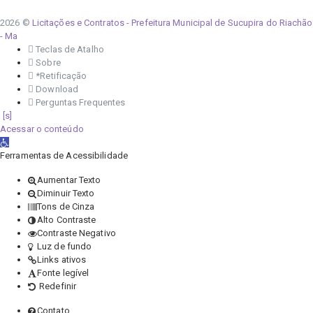
2026 ©
Licitações e Contratos - Prefeitura Municipal de Sucupira do Riachão
- Ma
Teclas de Atalho
Sobre
*Retificação
Download
Perguntas Frequentes
Acessar o conteúdo
Abrir a barra de ferramentas
Ferramentas de Acessibilidade
Aumentar Texto
Diminuir Texto
Tons de Cinza
Alto Contraste
Contraste Negativo
Luz de fundo
Links ativos
Fonte legível
Redefinir
Contato