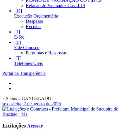
PLANO DE VACINAÇÃO COVID-19
Relação de Vacinados Covid-19
Execução Orçamentária
Despesas
Receitas
E-Sic
Fale Conosco
Perguntas e Respostas
Telefones Úteis
Portal da Transparência
» Status » CANCELADO
sexta-feira, 7 de agosto de 2026
Licitações
Acessar