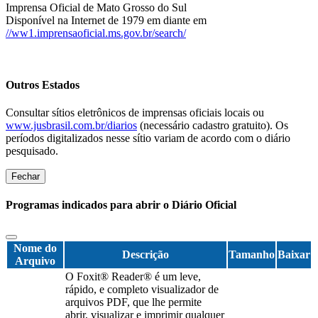
Imprensa Oficial de Mato Grosso do Sul
Disponível na Internet de 1979 em diante em
//ww1.imprensaoficial.ms.gov.br/search/
Outros Estados
Consultar sítios eletrônicos de imprensas oficiais locais ou
www.jusbrasil.com.br/diarios
(necessário cadastro gratuito). Os
períodos digitalizados nesse sítio variam de acordo com o diário
pesquisado.
Fechar
Programas indicados para abrir o Diário Oficial
Nome do
Descrição
Tamanho
Baixar
Arquivo
O Foxit® Reader® é um leve,
rápido, e completo visualizador de
arquivos PDF, que lhe permite
abrir, visualizar e imprimir qualquer