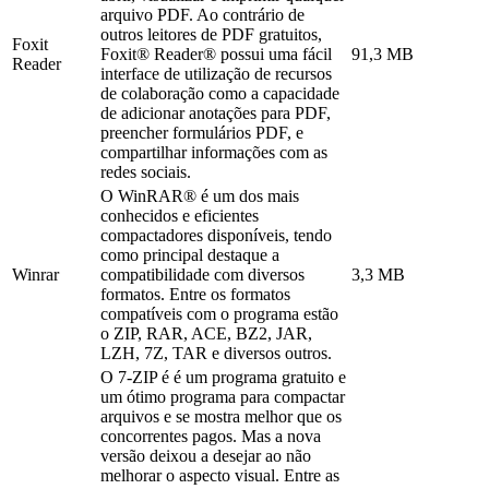
arquivo PDF. Ao contrário de
outros leitores de PDF gratuitos,
Foxit
Foxit® Reader® possui uma fácil
91,3 MB
Reader
interface de utilização de recursos
de colaboração como a capacidade
de adicionar anotações para PDF,
preencher formulários PDF, e
compartilhar informações com as
redes sociais.
O WinRAR® é um dos mais
conhecidos e eficientes
compactadores disponíveis, tendo
como principal destaque a
Winrar
compatibilidade com diversos
3,3 MB
formatos. Entre os formatos
compatíveis com o programa estão
o ZIP, RAR, ACE, BZ2, JAR,
LZH, 7Z, TAR e diversos outros.
O 7-ZIP é é um programa gratuito e
um ótimo programa para compactar
arquivos e se mostra melhor que os
concorrentes pagos. Mas a nova
versão deixou a desejar ao não
melhorar o aspecto visual. Entre as