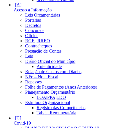
Acesso a Informação
Leis Orçamentárias
Portarias
Decretos
Concursos
Ofícios
RGF | RREO
Contracheques
Prestação de Contas
Leis
Diário Oficial do Município
Autenticidade
Relação de Gastos com Diárias
NFe – Nota Fiscal
Repasses
Folha de Pagamentos (Anos Anteriores)
Planejamento Orçamentário
LOA|PPA|LDO
Estrutura Organizacional
Registro das Competências
Tabela Remuneratória
Covid-19