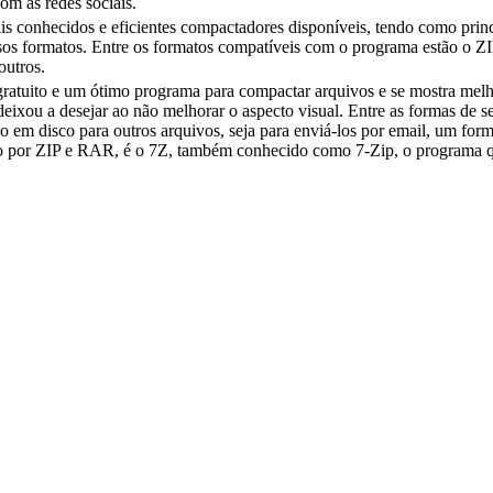
om as redes sociais.
onhecidos e eficientes compactadores disponíveis, tendo como princ
sos formatos. Entre os formatos compatíveis com o programa estão o
utros.
ratuito e um ótimo programa para compactar arquivos e se mostra melh
eixou a desejar ao não melhorar o aspecto visual. Entre as formas de 
o em disco para outros arquivos, seja para enviá-los por email, um for
por ZIP e RAR, é o 7Z, também conhecido como 7-Zip, o programa q