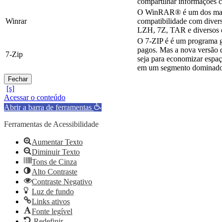
compartilhar informações c
O WinRAR® é um dos mais c
Winrar
compatibilidade com diver
LZH, 7Z, TAR e diversos o
O 7-ZIP é é um programa g
pagos. Mas a nova versão d
7-Zip
seja para economizar espaç
em um segmento dominado 
Fechar
Acessar o conteúdo
Abrir a barra de ferramentas
Ferramentas de Acessibilidade
Aumentar Texto
Diminuir Texto
Tons de Cinza
Alto Contraste
Contraste Negativo
Luz de fundo
Links ativos
Fonte legível
Redefinir