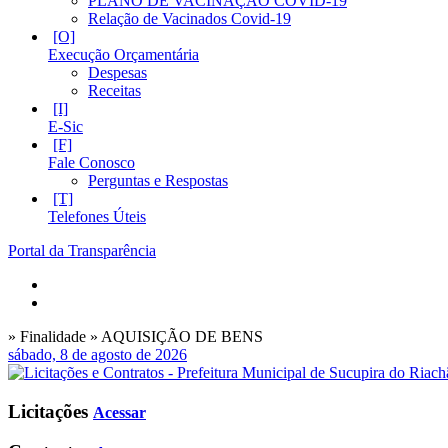
PLANO DE VACINAÇÃO COVID-19
Relação de Vacinados Covid-19
Execução Orçamentária
Despesas
Receitas
E-Sic
Fale Conosco
Perguntas e Respostas
Telefones Úteis
Portal da Transparência
» Finalidade » AQUISIÇÃO DE BENS
sábado, 8 de agosto de 2026
Licitações
Acessar