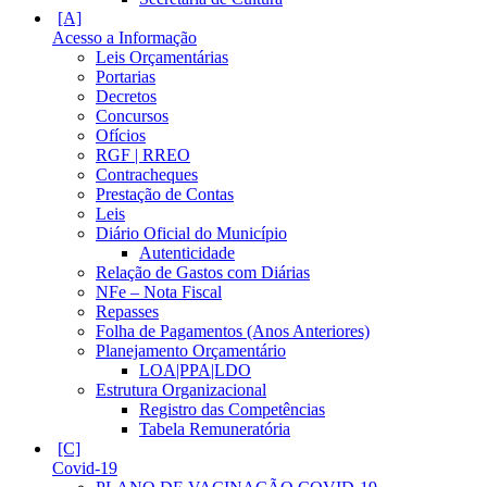
Acesso a Informação
Leis Orçamentárias
Portarias
Decretos
Concursos
Ofícios
RGF | RREO
Contracheques
Prestação de Contas
Leis
Diário Oficial do Município
Autenticidade
Relação de Gastos com Diárias
NFe – Nota Fiscal
Repasses
Folha de Pagamentos (Anos Anteriores)
Planejamento Orçamentário
LOA|PPA|LDO
Estrutura Organizacional
Registro das Competências
Tabela Remuneratória
Covid-19