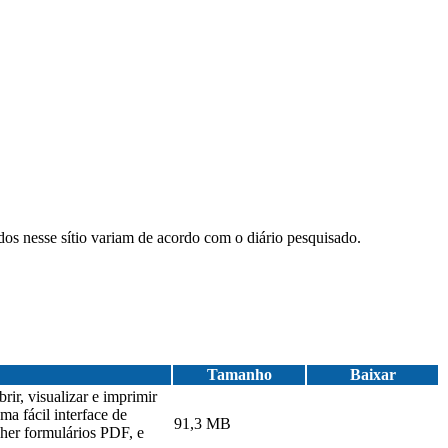
ados nesse sítio variam de acordo com o diário pesquisado.
Tamanho
Baixar
ir, visualizar e imprimir
a fácil interface de
91,3 MB
cher formulários PDF, e