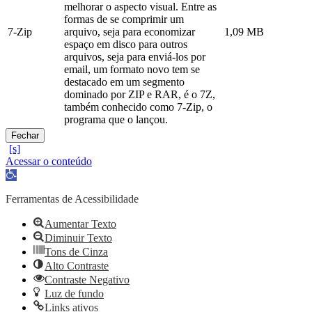
melhorar o aspecto visual. Entre as
formas de se comprimir um
7-Zip
arquivo, seja para economizar
1,09 MB
espaço em disco para outros
arquivos, seja para enviá-los por
email, um formato novo tem se
destacado em um segmento
dominado por ZIP e RAR, é o 7Z,
também conhecido como 7-Zip, o
programa que o lançou.
Fechar
Acessar o conteúdo
Abrir
a
barra
Ferramentas de Acessibilidade
de
ferramentas
Aumentar Texto
Diminuir Texto
Tons de Cinza
Alto Contraste
Contraste Negativo
Luz de fundo
Links ativos