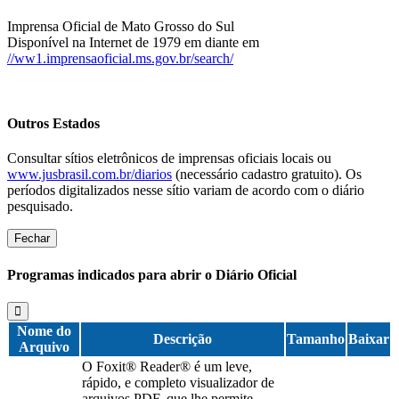
Imprensa Oficial de Mato Grosso do Sul
Disponível na Internet de 1979 em diante em
//ww1.imprensaoficial.ms.gov.br/search/
Outros Estados
Consultar sítios eletrônicos de imprensas oficiais locais ou
www.jusbrasil.com.br/diarios
(necessário cadastro gratuito). Os
períodos digitalizados nesse sítio variam de acordo com o diário
pesquisado.
Fechar
Programas indicados para abrir o Diário Oficial
Nome do
Descrição
Tamanho
Baixar
Arquivo
O Foxit® Reader® é um leve,
rápido, e completo visualizador de
arquivos PDF, que lhe permite