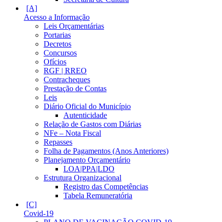
Acesso a Informação
Leis Orçamentárias
Portarias
Decretos
Concursos
Ofícios
RGF | RREO
Contracheques
Prestação de Contas
Leis
Diário Oficial do Município
Autenticidade
Relação de Gastos com Diárias
NFe – Nota Fiscal
Repasses
Folha de Pagamentos (Anos Anteriores)
Planejamento Orçamentário
LOA|PPA|LDO
Estrutura Organizacional
Registro das Competências
Tabela Remuneratória
Covid-19