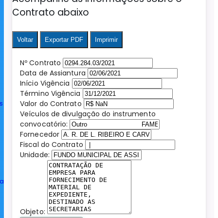
Contrato abaixo
Voltar
Exportar PDF
Imprimir
Nº Contrato
Data de Assiantura
Início Vigência
Término Vigência
s
Valor do Contrato
Veículos de divulgação do instrumento
convocatório:
Fornecedor
Fiscal do Contrato
Unidade:
ia
Objeto: