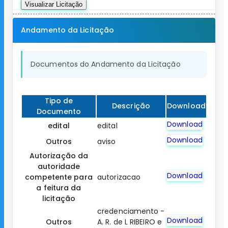
Visualizar Licitação
Andamento da Licitação
Documentos do Andamento da Licitação
Tipo de
Descrição
Download
Documento
Download
edital
edital
Download
Outros
aviso
Autorização da
autoridade
Download
competente para
autorizacao
a feitura da
licitação
credenciamento -
Download
Outros
A. R. de L RIBEIRO e