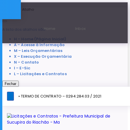
Teclas de Atalho
Home
Inbox
A lista dos atalhos são:
H – Home (Página Inicial)
A – Acesse à Informação
M – Leis Orçamentárias
X – Execução Orçamentária
N – Contato
I – E-Sic
L – Licitações e Contratos
Fechar
» TERMO DE CONTRATO – 0294.284.03 / 2021