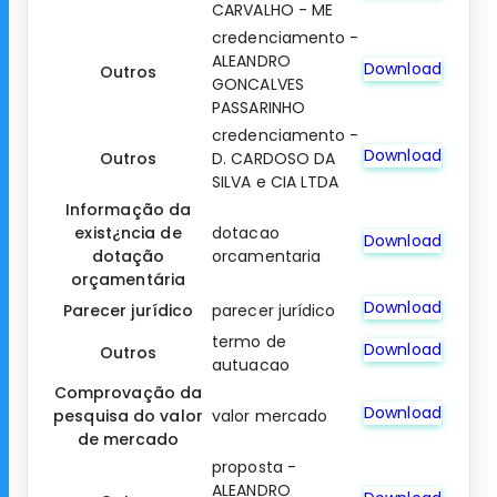
CARVALHO - ME
credenciamento -
ALEANDRO
Download
Outros
GONCALVES
PASSARINHO
credenciamento -
Download
Outros
D. CARDOSO DA
SILVA e CIA LTDA
Informação da
exist¿ncia de
dotacao
Download
dotação
orcamentaria
orçamentária
Download
Parecer jurídico
parecer jurídico
termo de
Download
Outros
autuacao
Comprovação da
Download
pesquisa do valor
valor mercado
de mercado
proposta -
ALEANDRO