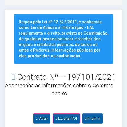
Regida pela Lei nº 12.527/2011, e conhecida
como Lei de Acesso à Informação - LAI,
regulamenta o direito, previsto na Constituição,
de qualquer pessoa solicitar e receber dos
órgãos e entidades públicos, de todos os
entes e Poderes, informações públicas por
eles produzidas ou custodiadas.
Contrato Nº – 197101/2021
Acompanhe as informações sobre o Contrato
abaixo
Voltar
Exportar PDF
Imprimir