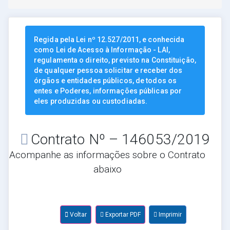
Regida pela Lei nº 12.527/2011, e conhecida
como Lei de Acesso à Informação - LAI,
regulamenta o direito, previsto na Constituição,
de qualquer pessoa solicitar e receber dos
órgãos e entidades públicos, de todos os
entes e Poderes, informações públicas por
eles produzidas ou custodiadas.
Contrato Nº – 146053/2019
Acompanhe as informações sobre o Contrato
abaixo
Voltar
Exportar PDF
Imprimir